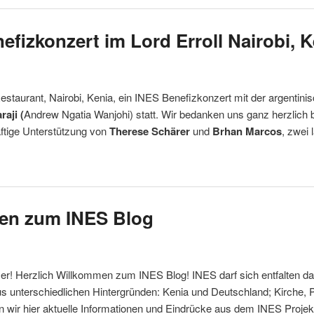
nefizkonzert im Lord Erroll Nairobi, 
estaurant, Nairobi, Kenia, ein INES Benefizkonzert mit der argentini
raji (
Andrew Ngatia Wanjohi) statt. Wir bedanken uns ganz herzlich b
äftige Unterstützung von
Therese Schärer
und
Brhan Marcos
, zwei
men zum INES Blog
r! Herzlich Willkommen zum INES Blog! INES darf sich entfalten dan
nterschiedlichen Hintergründen: Kenia und Deutschland; Kirche, Päd
n wir hier aktuelle Informationen und Eindrücke aus dem INES Projek