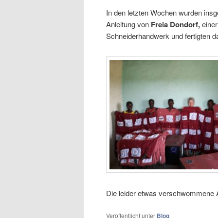
m
In den letzten Wochen wurden insge
e
wechseln
Anleitung von
Freia Dondorf,
eine
n
Schneiderhandwerk und fertigten d
ü
Die leider etwas verschwommene 
Veröffentlicht unter
Blog