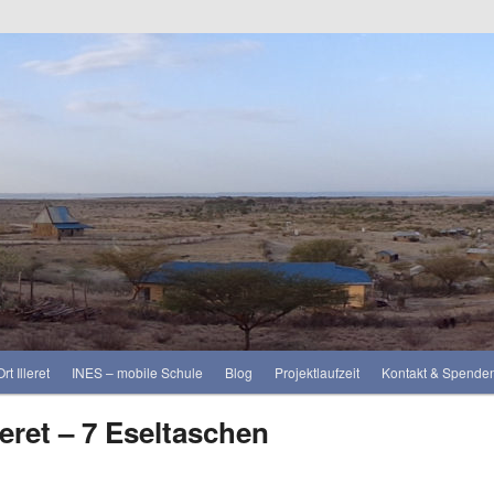
rt Illeret
INES – mobile Schule
Blog
Projektlaufzeit
Kontakt & Spende
eret – 7 Eseltaschen