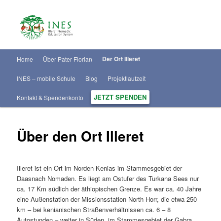
H
Der Ort Illeret
Home
Über Pater Florian
Zum
a
u
INES – mobile Schule
Blog
Projektlaufzeit
Inhalt
p
t
JETZT SPENDEN
Kontakt & Spendenkonto
wechseln
m
e
n
Über den Ort Illeret
ü
Illeret ist ein Ort im Norden Kenias im Stammesgebiet der
Daasnach Nomaden. Es liegt am Ostufer des Turkana Sees nur
ca. 17 Km südlich der äthiopischen Grenze. Es war ca. 40 Jahre
eine Außenstation der Missionsstation North Horr, die etwa 250
km – bei kenianischen Straßenverhältnissen ca. 6 – 8
Autostunden – weiter in Süden, im Stammesgebiet der Gabra