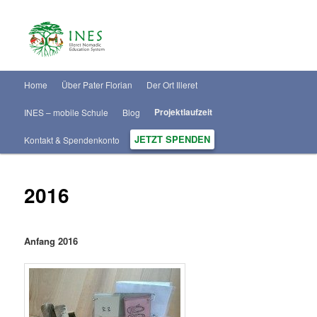
H
Home
Über Pater Florian
Der Ort Illeret
Zum
a
u
Projektlaufzeit
INES – mobile Schule
Blog
Inhalt
p
t
JETZT SPENDEN
Kontakt & Spendenkonto
wechseln
m
e
n
2016
ü
Anfang 2016