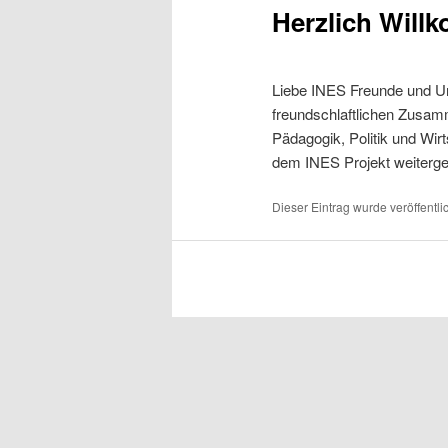
m
Herzlich Wil
e
n
ü
Liebe INES Freunde und Un
freundschlaftlichen Zusam
Pädagogik, Politik und Wir
dem INES Projekt weitergeb
Dieser Eintrag wurde veröffentli