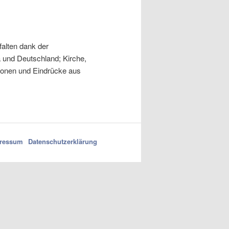
t
r
a
g
alten dank der
s
 und Deutschland; Kirche,
-
ationen und Eindrücke aus
N
a
v
i
g
a
ressum
Datenschutzerklärung
t
i
o
n