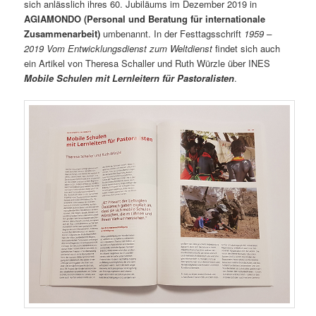
a
sich anlässlich ihres 60. Jubiläums im Dezember 2019 in
v
AGIAMONDO (Personal und Beratung für internationale
i
Zusammenarbeit)
umbenannt. In der Festtagsschrift
1959 –
g
2019 Vom Entwicklungsdienst zum Weltdienst
findet sich auch
a
ein Artikel von Theresa Schaller und Ruth Würzle über INES
t
Mobile Schulen mit Lernleitern für Pastoralisten
.
i
o
n