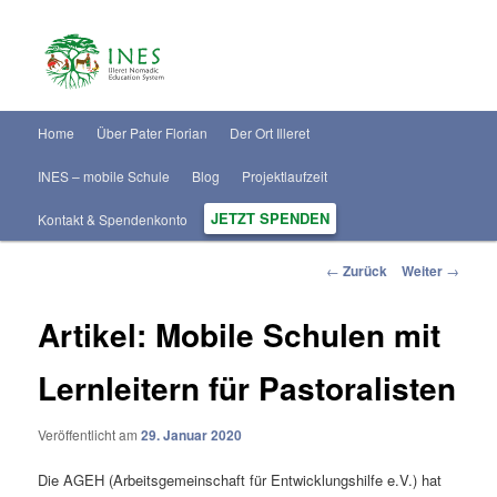
H
Home
Über Pater Florian
Der Ort Illeret
Zum
a
u
INES – mobile Schule
Blog
Projektlaufzeit
Inhalt
p
t
JETZT SPENDEN
Kontakt & Spendenkonto
wechseln
m
e
B
←
Zurück
Weiter
→
n
e
ü
i
Artikel: Mobile Schulen mit
t
r
Lernleitern für Pastoralisten
a
g
s
Veröffentlicht am
29. Januar 2020
-
N
Die AGEH (Arbeitsgemeinschaft für Entwicklungshilfe e.V.) hat